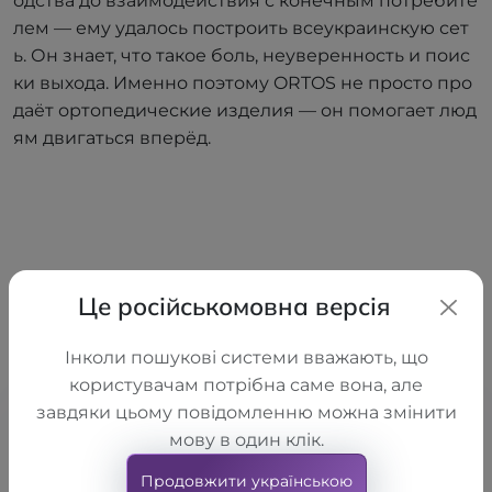
одства до взаимодействия с конечным потребите
лем — ему удалось построить всеукраинскую сет
ь. Он знает, что такое боль, неуверенность и поис
ки выхода. Именно поэтому ORTOS не просто про
даёт ортопедические изделия — он помогает люд
ям двигаться вперёд.
Наши бренды
Це російськомовна версія
Мы работаем только с теми,
Інколи пошукові системи вважають, що
кому доверяем сами.
користувачам потрібна саме вона, але
завдяки цьому повідомленню можна змінити
мову в один клік.
Продовжити українською